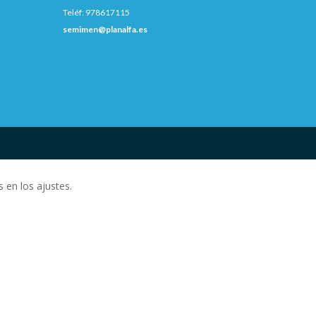
Teléf: 978617115
semimen@planalfa.es
 en los ajustes.