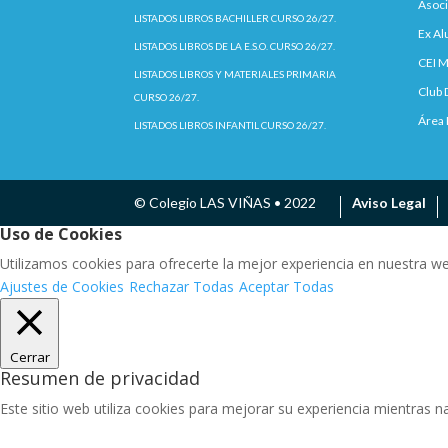
Asoci
LISTADOS LIBROS BACHILLER CURSO 26/27.
Ex A
LISTADOS LIBROS DE LA E.S.O. CURSO 26/27.
CEI M
LISTADOS LIBROS Y MATERIALES PRIMARIA
Club 
CURSO 26/27.
Área 
LISTADOS LIBROS INFANTIL CURSO 26/27.
© Colegio LAS VIÑAS • 2022
Aviso Legal
Uso de Cookies
Utilizamos cookies para ofrecerte la mejor experiencia en nuestra w
Ajustes de Cookies
Rechazar Todas
Aceptar Todas
Cerrar
Resumen de privacidad
Este sitio web utiliza cookies para mejorar su experiencia mientras na