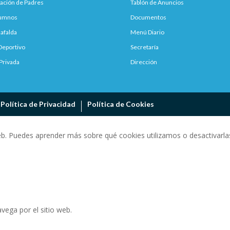
ación de Padres
Tablón de Anuncios
lumnos
Documentos
afalda
Menú Diario
Deportivo
Secretaría
Privada
Dirección
Política de Privacidad
Política de Cookies
eb. Puedes aprender más sobre qué cookies utilizamos o desactivarlas
vega por el sitio web.