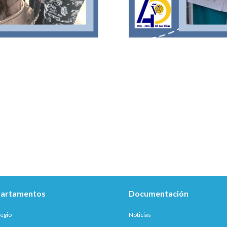
artamentos
Documentación
legio
Noticias