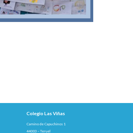
Colegio Las Viñas
Camino de Capuchinos 1
44003 – Teruel