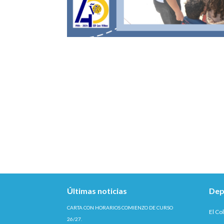
Últimas noticias
Dep
CARTA CON HORARIOS COMIENZO DE CURSO
El Co
26/27.