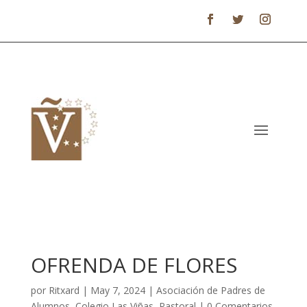
OFRENDA DE FLORES
por
Ritxard
|
May 7, 2024
|
Asociación de Padres de
Alumnos
,
Colegio Las Viñas
,
Pastoral
|
0 Comentarios