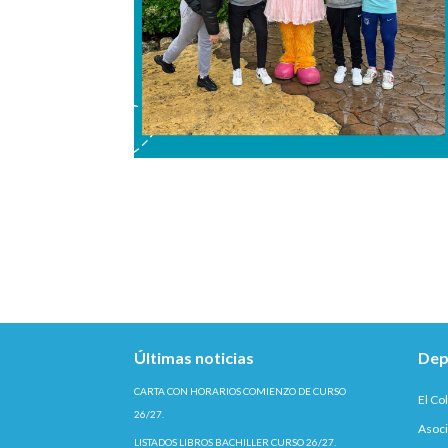
Últimas noticias
Dep
CARTA CON HORARIOS COMIENZO DE CURSO
El Co
26/27.
Asoci
LISTADOS LIBROS BACHILLER CURSO 26/27.