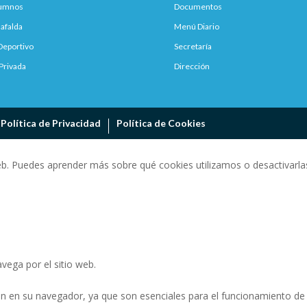
lumnos
Documentos
afalda
Menú Diario
Deportivo
Secretaría
Privada
Dirección
Política de Privacidad
Política de Cookies
eb. Puedes aprender más sobre qué cookies utilizamos o desactivarlas
vega por el sitio web.
n en su navegador, ya que son esenciales para el funcionamiento de l