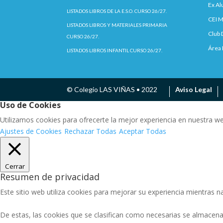
Ex A
LISTADOS LIBROS DE LA E.S.O. CURSO 26/27.
CEI M
LISTADOS LIBROS Y MATERIALES PRIMARIA
Club 
CURSO 26/27.
Área 
LISTADOS LIBROS INFANTIL CURSO 26/27.
© Colegio LAS VIÑAS • 2022
Aviso Legal
Uso de Cookies
Utilizamos cookies para ofrecerte la mejor experiencia en nuestra w
Ajustes de Cookies
Rechazar Todas
Aceptar Todas
Cerrar
Resumen de privacidad
Este sitio web utiliza cookies para mejorar su experiencia mientras na
De estas, las cookies que se clasifican como necesarias se almacena