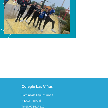
Colegio Las Viñas
Camino de Capuchinos 1
44003 – Teruel
Teléf: 978617115