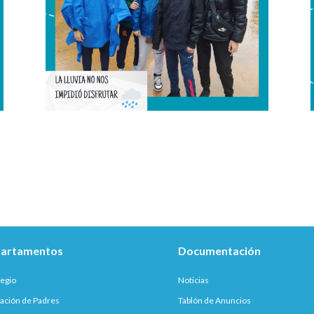
artamentos
Documentación
legio
Noticias
ación de Padres
Tablón de Anuncios