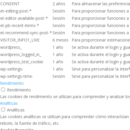
CONSENT
2 años
Para almacenar las preferenci
et-editing-post-*
Sesión
Para proporcionar funciones a 
et-editor-available-post-*
Sesión
Para proporcionar funciones a 
et-pb-recent-items-*
Sesión
Para proporcionar funciones a 
et-recommend-sync-post-*
Sesión
Para proporcionar funciones a 
VISITOR_INFO1_LIVE
6 meses
Para proporcionar estimacione
wordpress_
1 año
Se activa durante el login y gua
wordpress_logged_in_
1 año
Se activa durante el login y gua
wordpress_test_cookie
1 año
Se activa durante el login y gua
wp-settings-
1 año
Sirve para personalizar la Inter
wp-settings-time-
Sesión
Sirve para personalizar la Inter
Rendimiento
Rendimiento
Las cookies de rendimiento se utilizan para comprender y analizar los
Analíticas
Analíticas
Las cookies analíticas se utilizan para comprender cómo interactúan 
rebote, la fuente de tráfico, etc.