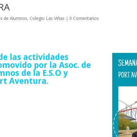
RA
es de Alumnos
,
Colegio Las Viñas
|
0 Comentarios
de las actividades
romovido por la Asoc. de
mnos de la E.S.O y
ort Aventura.