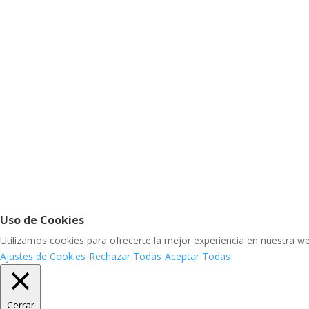
© Colegio LAS VIÑAS • 2022
Aviso Legal |
Política de Privacidad |
Política d
Uso de Cookies
Utilizamos cookies para ofrecerte la mejor experiencia en nuestra w
Ajustes de Cookies
Rechazar Todas
Aceptar Todas
Cerrar