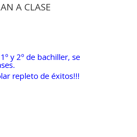
RAN A CLASE
 y 2º de bachiller, se
ases.
r repleto de éxitos!!!