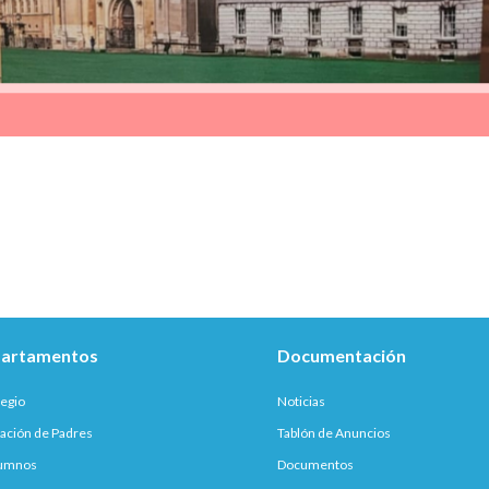
artamentos
Documentación
legio
Noticias
ación de Padres
Tablón de Anuncios
lumnos
Documentos