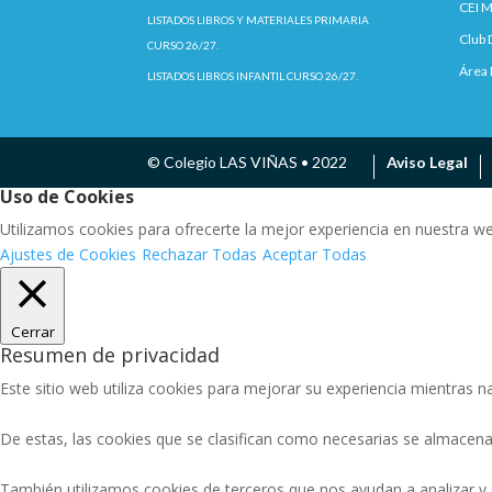
CEI M
LISTADOS LIBROS Y MATERIALES PRIMARIA
Club 
CURSO 26/27.
Área 
LISTADOS LIBROS INFANTIL CURSO 26/27.
© Colegio LAS VIÑAS • 2022
Aviso Legal
Uso de Cookies
Utilizamos cookies para ofrecerte la mejor experiencia en nuestra w
Ajustes de Cookies
Rechazar Todas
Aceptar Todas
Cerrar
Resumen de privacidad
Este sitio web utiliza cookies para mejorar su experiencia mientras na
De estas, las cookies que se clasifican como necesarias se almacena
También utilizamos cookies de terceros que nos ayudan a analizar y