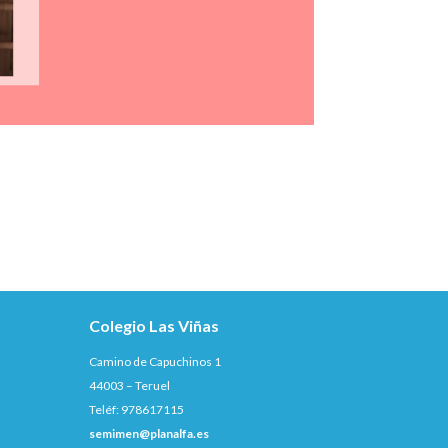
Colegio Las Viñas
Camino de Capuchinos 1
44003 – Teruel
Teléf: 978617115
semimen@planalfa.es