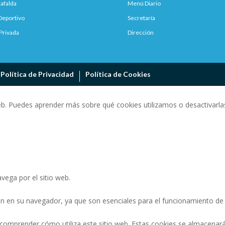
afalda
Menú Diario
Deportivo
Secretaría
Privada
Dirección
Política de Privacidad
Política de Cookies
eb. Puedes aprender más sobre qué cookies utilizamos o desactivarlas
vega por el sitio web.
n en su navegador, ya que son esenciales para el funcionamiento de l
 comprender cómo utiliza este sitio web. Estas cookies se almacenar