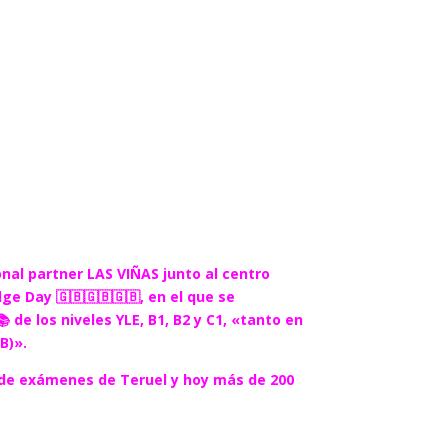
al partner LAS VIÑAS junto al centro
e Day 🇬🇧🇬🇧🇬🇧, en el que se
de los niveles YLE, B1, B2 y C1, «tanto en
B)».
l de exámenes de Teruel y hoy más de 200