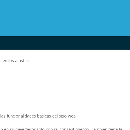
 en los ajustes.
as funcionalidades básicas del sitio web.
án en su navegador solo con su consentimiento. También tiene la