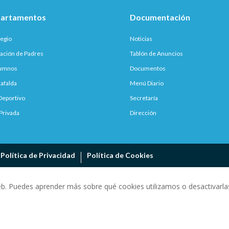
artamentos
Documentación
legio
Noticias
ación de Padres
Tablón de Anuncios
lumnos
Documentos
afalda
Menú Diario
Deportivo
Secretaría
Privada
Dirección
Política de Privacidad
Política de Cookies
eb. Puedes aprender más sobre qué cookies utilizamos o desactivarlas