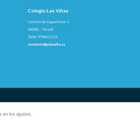
Colegio Las Viñas
Camino de Capuchinos 1
44003 – Teruel
Teléf: 978617115
semimen@planalfa.es
 en los ajustes.