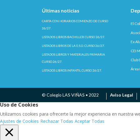
Últimas noticias
Dep
CARTA CON HORARIOS COMIENZO DE CURSO
El Co
26/27.
Asoci
LISTADOS LIBROS BACHILLER CURSO 26/27.
Ex A
LISTADOS LIBROS DE LA E.S.O. CURSO 26/27.
CEI M
LISTADOS LIBROS Y MATERIALES PRIMARIA
Club 
CURSO 26/27.
Área 
LISTADOS LIBROS INFANTIL CURSO 26/27.
© Colegio LAS VIÑAS • 2022
Aviso Legal
Uso de Cookies
Utilizamos cookies para ofrecerte la mejor experiencia en nuestra w
Ajustes de Cookies
Rechazar Todas
Aceptar Todas