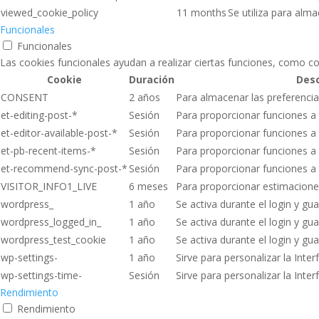
viewed_cookie_policy
11 months
Se utiliza para alm
Funcionales
Funcionales
Las cookies funcionales ayudan a realizar ciertas funciones, como co
Cookie
Duración
Desc
CONSENT
2 años
Para almacenar las preferenci
et-editing-post-*
Sesión
Para proporcionar funciones a 
et-editor-available-post-*
Sesión
Para proporcionar funciones a 
et-pb-recent-items-*
Sesión
Para proporcionar funciones a 
et-recommend-sync-post-*
Sesión
Para proporcionar funciones a 
VISITOR_INFO1_LIVE
6 meses
Para proporcionar estimacione
wordpress_
1 año
Se activa durante el login y gua
wordpress_logged_in_
1 año
Se activa durante el login y gua
wordpress_test_cookie
1 año
Se activa durante el login y gua
wp-settings-
1 año
Sirve para personalizar la Inter
wp-settings-time-
Sesión
Sirve para personalizar la Inter
Rendimiento
Rendimiento