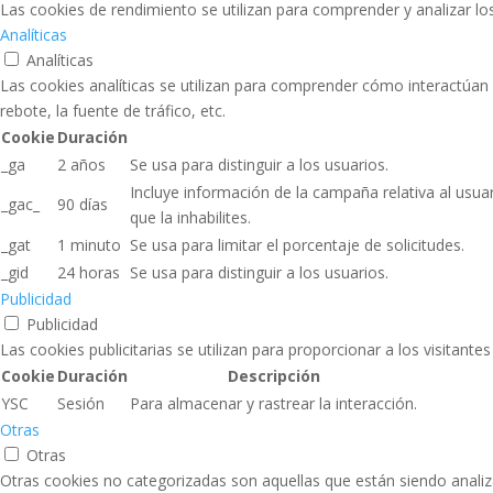
Las cookies de rendimiento se utilizan para comprender y analizar los
Analíticas
Analíticas
Las cookies analíticas se utilizan para comprender cómo interactúan 
rebote, la fuente de tráfico, etc.
Cookie
Duración
_ga
2 años
Se usa para distinguir a los usuarios.
Incluye información de la campaña relativa al usua
_gac_
90 días
que la inhabilites.
_gat
1 minuto
Se usa para limitar el porcentaje de solicitudes.
_gid
24 horas
Se usa para distinguir a los usuarios.
Publicidad
Publicidad
Las cookies publicitarias se utilizan para proporcionar a los visitante
Cookie
Duración
Descripción
YSC
Sesión
Para almacenar y rastrear la interacción.
Otras
Otras
Otras cookies no categorizadas son aquellas que están siendo analiz