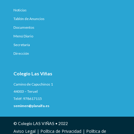
Noticias
Tablón de Anuncios
Documentos
Menú Diario
Secretaría
Dirección
Colegio Las Viñas
Camino de Capuchinos 1
44003 – Teruel
Teléf: 978617115
semimen@planalfa.es
© Colegio LAS VIÑAS • 2022
Aviso Legal |
Política de Privacidad |
Política de