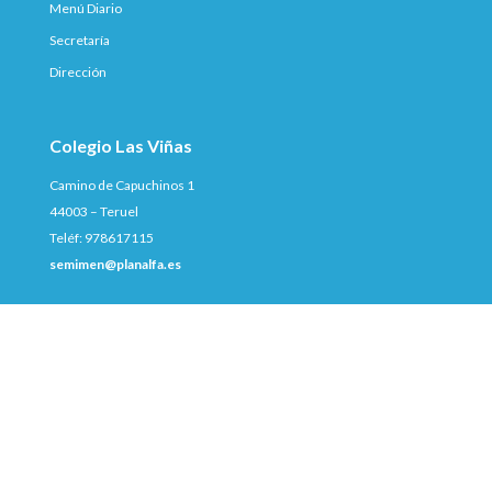
Menú Diario
Secretaría
Dirección
Colegio Las Viñas
Camino de Capuchinos 1
44003 – Teruel
Teléf: 978617115
semimen@planalfa.es
© Colegio LAS VIÑAS • 2022
Aviso Legal |
Política de Privacidad |
Política de
Cookies