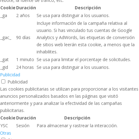
rebote, la fuente de tráfico, etc.
Cookie
Duración
Descripción
_ga
2 años
Se usa para distinguir a los usuarios.
Incluye información de la campaña relativa al
usuario. Si has vinculado tus cuentas de Google
_gac_
90 días
Analytics y AdWords, las etiquetas de conversión
de sitios web leerán esta cookie, a menos que la
inhabilites.
_gat
1 minuto
Se usa para limitar el porcentaje de solicitudes.
_gid
24 horas
Se usa para distinguir a los usuarios.
Publicidad
Publicidad
Las cookies publicitarias se utilizan para proporcionar a los visitantes
anuncios personalizados basados ​​en las páginas que visitó
anteriormente y para analizar la efectividad de las campañas
publicitarias.
Cookie
Duración
Descripción
YSC
Sesión
Para almacenar y rastrear la interacción.
Otras