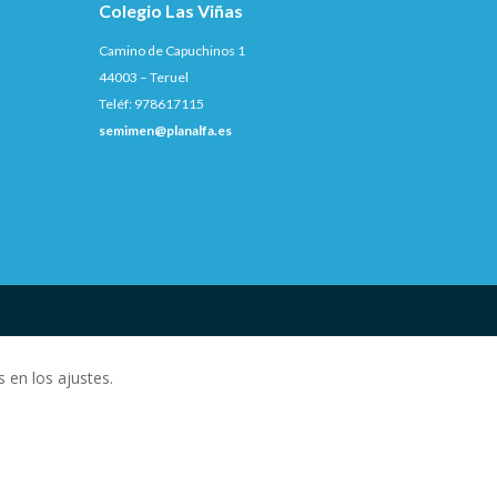
Colegio Las Viñas
Camino de Capuchinos 1
44003 – Teruel
Teléf: 978617115
semimen@planalfa.es
 en los ajustes.