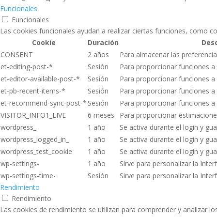
Funcionales
Funcionales
Las cookies funcionales ayudan a realizar ciertas funciones, como co
Cookie
Duración
Desc
CONSENT
2 años
Para almacenar las preferenci
et-editing-post-*
Sesión
Para proporcionar funciones a 
et-editor-available-post-*
Sesión
Para proporcionar funciones a 
et-pb-recent-items-*
Sesión
Para proporcionar funciones a 
et-recommend-sync-post-*
Sesión
Para proporcionar funciones a 
VISITOR_INFO1_LIVE
6 meses
Para proporcionar estimacione
wordpress_
1 año
Se activa durante el login y gua
wordpress_logged_in_
1 año
Se activa durante el login y gua
wordpress_test_cookie
1 año
Se activa durante el login y gua
wp-settings-
1 año
Sirve para personalizar la Inter
wp-settings-time-
Sesión
Sirve para personalizar la Inter
Rendimiento
Rendimiento
Las cookies de rendimiento se utilizan para comprender y analizar los