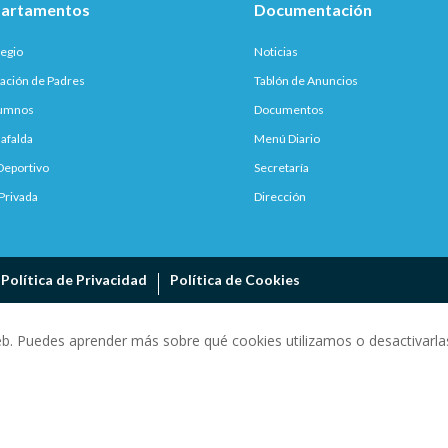
artamentos
Documentación
legio
Noticias
ación de Padres
Tablón de Anuncios
lumnos
Documentos
afalda
Menú Diario
Deportivo
Secretaría
Privada
Dirección
Política de Privacidad
Política de Cookies
eb. Puedes aprender más sobre qué cookies utilizamos o desactivarlas