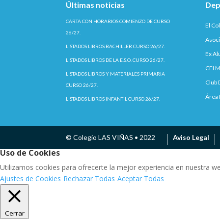
Últimas noticias
Dep
CARTA CON HORARIOS COMIENZO DE CURSO
El Co
26/27.
Asoci
LISTADOS LIBROS BACHILLER CURSO 26/27.
Ex A
LISTADOS LIBROS DE LA E.S.O. CURSO 26/27.
CEI M
LISTADOS LIBROS Y MATERIALES PRIMARIA
Club 
CURSO 26/27.
Área 
LISTADOS LIBROS INFANTIL CURSO 26/27.
© Colegio LAS VIÑAS • 2022
Aviso Legal
Uso de Cookies
Utilizamos cookies para ofrecerte la mejor experiencia en nuestra w
Ajustes de Cookies
Rechazar Todas
Aceptar Todas
Cerrar