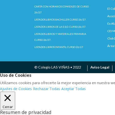
CARTA CON HORARIOS COMIENZO DE CURSO
El Co
26/27.
Asoci
LISTADOS LIBROS BACHILLER CURSO 26/27.
Ex A
LISTADOS LIBROS DE LA E.S.O. CURSO 26/27.
CEI M
LISTADOS LIBROS Y MATERIALES PRIMARIA
Club 
CURSO 26/27.
Área 
LISTADOS LIBROS INFANTIL CURSO 26/27.
© Colegio LAS VIÑAS • 2022
Aviso Legal
Uso de Cookies
Utilizamos cookies para ofrecerte la mejor experiencia en nuestra w
Ajustes de Cookies
Rechazar Todas
Aceptar Todas
Cerrar
Resumen de privacidad