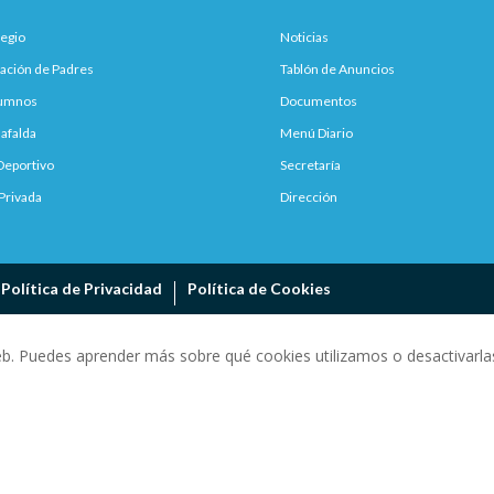
legio
Noticias
ación de Padres
Tablón de Anuncios
lumnos
Documentos
afalda
Menú Diario
Deportivo
Secretaría
Privada
Dirección
Política de Privacidad
Política de Cookies
eb. Puedes aprender más sobre qué cookies utilizamos o desactivarlas