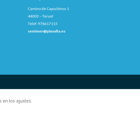
Camino de Capuchinos 1
44003 – Teruel
Teléf: 978617115
semimen@planalfa.es
 en los ajustes.