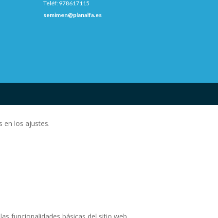
Teléf: 978617115
semimen@planalfa.es
 en los ajustes.
as funcionalidades básicas del sitio web.