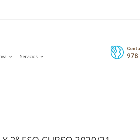
Conta
978
tiva
Servicios
 Y 2º ESO CURSO 2020/21