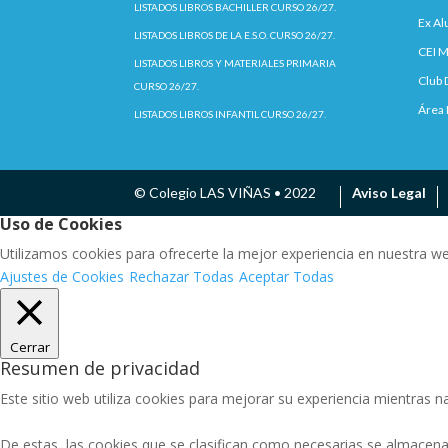
LISTADOS LIBROS BACHILLER CURSO 26/27.
Ex A
LISTADOS LIBROS DE LA E.S.O. CURSO 26/27.
CEI M
LISTADOS LIBROS Y MATERIALES PRIMARIA
Club 
CURSO 26/27.
Área 
LISTADOS LIBROS INFANTIL CURSO 26/27.
© Colegio LAS VIÑAS • 2022
Aviso Legal
Uso de Cookies
Utilizamos cookies para ofrecerte la mejor experiencia en nuestra w
Ajustes de Cookies
Rechazar Todas
Aceptar Todas
Cerrar
Resumen de privacidad
Este sitio web utiliza cookies para mejorar su experiencia mientras na
De estas, las cookies que se clasifican como necesarias se almacena