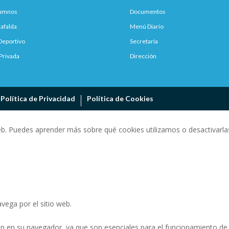
lumnos
Documentos
afalda
Menú Diario
Deportivo
Secretaría
Privada
Dirección
Política de Privacidad
Política de Cookies
eb. Puedes aprender más sobre qué cookies utilizamos o desactivarlas
vega por el sitio web.
n en su navegador, ya que son esenciales para el funcionamiento de l