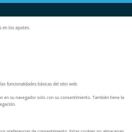
 en los ajustes.
as funcionalidades básicas del sitio web.
án en su navegador solo con su consentimiento. También tiene la
vegación.
ar sus preferencias de consentimiento. Estas cookies no almacenan