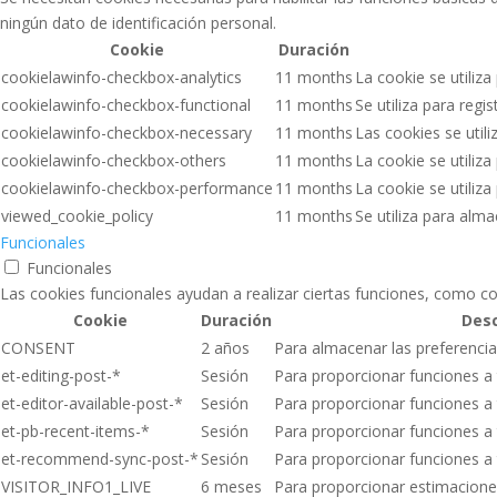
ningún dato de identificación personal.
Cookie
Duración
cookielawinfo-checkbox-analytics
11 months
La cookie se utiliza
cookielawinfo-checkbox-functional
11 months
Se utiliza para regi
cookielawinfo-checkbox-necessary
11 months
Las cookies se util
cookielawinfo-checkbox-others
11 months
La cookie se utiliz
cookielawinfo-checkbox-performance
11 months
La cookie se utiliz
viewed_cookie_policy
11 months
Se utiliza para alm
Funcionales
Funcionales
Las cookies funcionales ayudan a realizar ciertas funciones, como co
Cookie
Duración
Desc
CONSENT
2 años
Para almacenar las preferenci
et-editing-post-*
Sesión
Para proporcionar funciones a 
et-editor-available-post-*
Sesión
Para proporcionar funciones a 
et-pb-recent-items-*
Sesión
Para proporcionar funciones a 
et-recommend-sync-post-*
Sesión
Para proporcionar funciones a 
VISITOR_INFO1_LIVE
6 meses
Para proporcionar estimacione