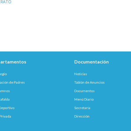
LERATO
artamentos
Documentación
legio
Noticias
ación de Padres
Tablón de Anuncios
lumnos
Documentos
afalda
Menú Diario
Deportivo
Secretaría
Privada
Dirección