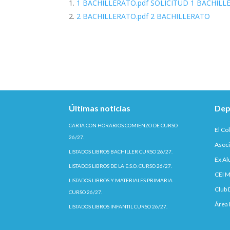
1 BACHILLERATO.pdf SOLICITUD 1 BACHIL
2 BACHILLERATO.pdf 2 BACHILLERATO
Últimas noticias
Dep
CARTA CON HORARIOS COMIENZO DE CURSO
El Co
26/27.
Asoci
LISTADOS LIBROS BACHILLER CURSO 26/27.
Ex A
LISTADOS LIBROS DE LA E.S.O. CURSO 26/27.
CEI M
LISTADOS LIBROS Y MATERIALES PRIMARIA
Club 
CURSO 26/27.
Área 
LISTADOS LIBROS INFANTIL CURSO 26/27.