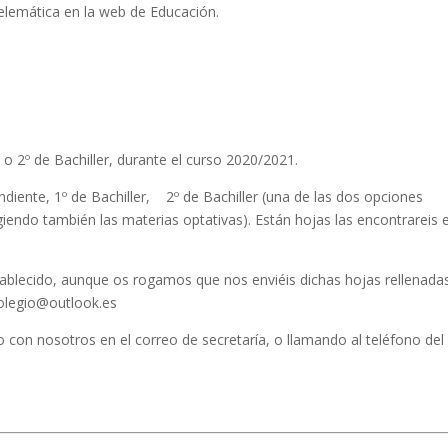
telemática en la web de Educación.
o 2º de Bachiller, durante el curso 2020/2021.
ndiente, 1º de Bachiller, 2º de Bachiller (una de las dos opciones
giendo también las materias optativas). Están hojas las encontrareis 
stablecido, aunque os rogamos que nos enviéis dichas hojas rellenadas
olegio@outlook.es
 con nosotros en el correo de secretaría, o llamando al teléfono del