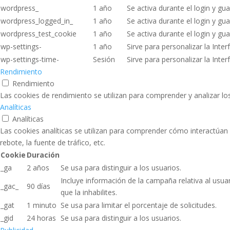
wordpress_
1 año
Se activa durante el login y gua
wordpress_logged_in_
1 año
Se activa durante el login y gua
wordpress_test_cookie
1 año
Se activa durante el login y gua
wp-settings-
1 año
Sirve para personalizar la Inter
wp-settings-time-
Sesión
Sirve para personalizar la Inter
Rendimiento
Rendimiento
Las cookies de rendimiento se utilizan para comprender y analizar los
Analíticas
Analíticas
Las cookies analíticas se utilizan para comprender cómo interactúan 
rebote, la fuente de tráfico, etc.
Cookie
Duración
_ga
2 años
Se usa para distinguir a los usuarios.
Incluye información de la campaña relativa al usua
_gac_
90 días
que la inhabilites.
_gat
1 minuto
Se usa para limitar el porcentaje de solicitudes.
_gid
24 horas
Se usa para distinguir a los usuarios.