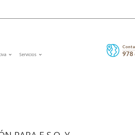
Conta
978
tiva
Servicios
N PARA E.S.O. Y