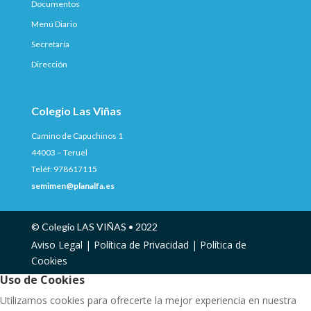
Documentos
Menú Diario
Secretaría
Dirección
Colegio Las Viñas
Camino de Capuchinos 1
44003 – Teruel
Teléf: 978617115
semimen@planalfa.es
© Colegio LAS VIÑAS • 2022
Aviso Legal |
Política de Privacidad |
Política de
Cookies
Uso de Cookies
Utilizamos cookies para ofrecerte la mejor experiencia en nuestra