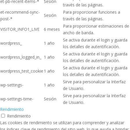
et-pb-recent-items-*
Sesión
través de las páginas.
et-recommend-sync-
Para proporcionar funciones a
Sesión
post-*
través de las páginas.
Para proporcionar estimaciones de
VISITOR_INFO1_LIVE
6 meses
ancho de banda.
Se activa durante el login y guarda
wordpress_
1 año
los detalles de autentificación.
Se activa durante el login y guarda
wordpress_logged_in_
1 año
los detalles de autentificación.
Se activa durante el login y guarda
wordpress_test_cookie
1 año
los detalles de autentificación.
Sirve para personalizar la Interfaz
wp-settings-
1 año
de Usuario.
Sirve para personalizar la Interfaz
wp-settings-time-
Sesión
de Usuario.
Rendimiento
Rendimiento
Las cookies de rendimiento se utilizan para comprender y analizar
los índices clave de rendimiento del sitio web, lo que ayuda a brindar