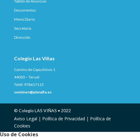
Tablón de Anuncios
Documentos
Menú Diario
Secretaría
Dirección
Colegio Las Viñas
Camino de Capuchinos 1
44003 – Teruel
Teléf: 978617115
semimen@planalfa.es
© Colegio LAS VIÑAS • 2022
Aviso Legal |
Política de Privacidad |
Política de
Cookies
Uso de Cookies