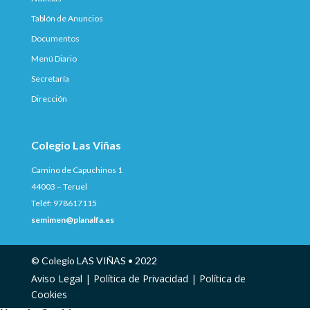
Tablón de Anuncios
Documentos
Menú Diario
Secretaría
Dirección
Colegio Las Viñas
Camino de Capuchinos 1
44003 – Teruel
Teléf: 978617115
semimen@planalfa.es
© Colegio LAS VIÑAS • 2022
Aviso Legal |
Política de Privacidad |
Política de
Cookies