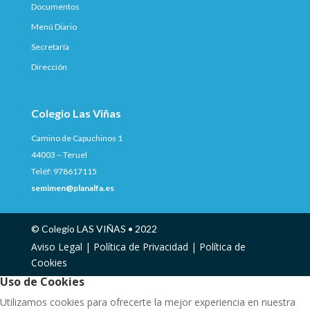
Documentos
Menú Diario
Secretaría
Dirección
Colegio Las Viñas
Camino de Capuchinos 1
44003 – Teruel
Teléf: 978617115
semimen@planalfa.es
© Colegio LAS VIÑAS • 2022
Aviso Legal |
Política de Privacidad |
Política de
Cookies
Uso de Cookies
Utilizamos cookies para ofrecerte la mejor experiencia en nuestra