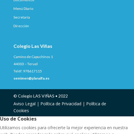
Menú Diario
Secretaría
Dirección
Colegio Las Viñas
Camino de Capuchinos 1
44003 – Teruel
Teléf: 978617115
semimen@planalfa.es
© Colegio LAS VIÑAS • 2022
Aviso Legal |
Política de Privacidad |
Política de
Cookies
Uso de Cookies
Utilizamos cookies para ofrecerte la mejor experiencia en nuestra