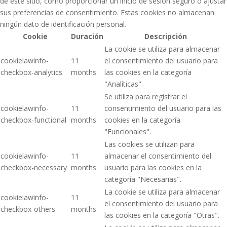
de este sitio, como proporcionar un inicio de sesión seguro o ajustar
sus preferencias de consentimiento. Estas cookies no almacenan
ningún dato de identificación personal.
Cookie
Duración
Descripción
La cookie se utiliza para almacenar
cookielawinfo-
11
el consentimiento del usuario para
checkbox-analytics
months
las cookies en la categoría
"Analíticas".
Se utiliza para registrar el
cookielawinfo-
11
consentimiento del usuario para las
checkbox-functional
months
cookies en la categoría
"Funcionales".
Las cookies se utilizan para
cookielawinfo-
11
almacenar el consentimiento del
checkbox-necessary
months
usuario para las cookies en la
categoría "Necesarias".
La cookie se utiliza para almacenar
cookielawinfo-
11
el consentimiento del usuario para
checkbox-others
months
las cookies en la categoría "Otras".