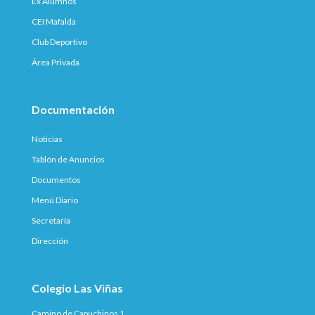
Ex Alumnos
CEI Mafalda
Club Deportivo
Área Privada
Documentación
Noticias
Tablón de Anuncios
Documentos
Menú Diario
Secretaría
Dirección
Colegio Las Viñas
Camino de Capuchinos 1