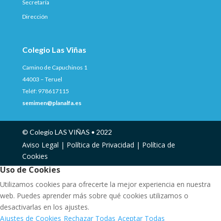
Secretaría
Dirección
Colegio Las Viñas
Camino de Capuchinos 1
44003 – Teruel
Teléf: 978617115
semimen@planalfa.es
© Colegio LAS VIÑAS • 2022
Aviso Legal |
Política de Privacidad |
Política de
Cookies
Uso de Cookies
Utilizamos cookies para ofrecerte la mejor experiencia en nuestra
web. Puedes aprender más sobre qué cookies utilizamos o
desactivarlas en los ajustes.
Ajustes de Cookies
Rechazar Todas
Aceptar Todas