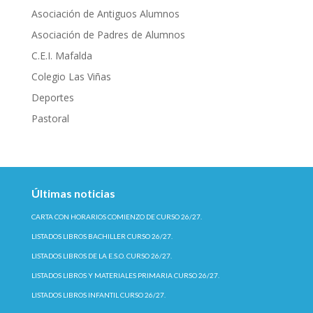
Asociación de Antiguos Alumnos
Asociación de Padres de Alumnos
C.E.I. Mafalda
Colegio Las Viñas
Deportes
Pastoral
Últimas noticias
CARTA CON HORARIOS COMIENZO DE CURSO 26/27.
LISTADOS LIBROS BACHILLER CURSO 26/27.
LISTADOS LIBROS DE LA E.S.O. CURSO 26/27.
LISTADOS LIBROS Y MATERIALES PRIMARIA CURSO 26/27.
LISTADOS LIBROS INFANTIL CURSO 26/27.