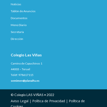
Noticias
Tablón de Anuncios
Documentos
Menú Diario
Secretaría
Dirección
Colegio Las Viñas
Camino de Capuchinos 1
44003 – Teruel
Teléf: 978617115
semimen@planalfa.es
© Colegio LAS VIÑAS • 2022
Aviso Legal |
Política de Privacidad |
Política de
Cookies