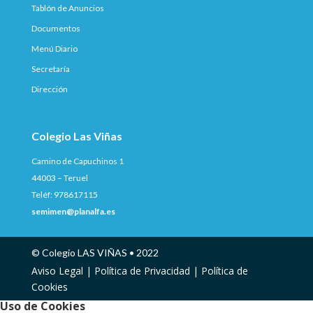
Tablón de Anuncios
Documentos
Menú Diario
Secretaría
Dirección
Colegio Las Viñas
Camino de Capuchinos 1
44003 – Teruel
Teléf: 978617115
semimen@planalfa.es
© Colegio LAS VIÑAS • 2022
Aviso Legal |
Política de Privacidad |
Política de
Cookies
Uso de Cookies