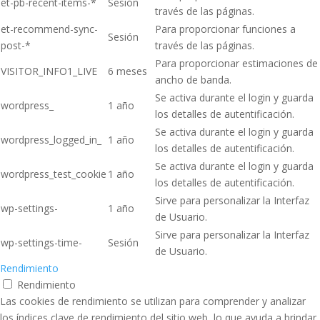
et-pb-recent-items-*
Sesión
través de las páginas.
et-recommend-sync-
Para proporcionar funciones a
Sesión
post-*
través de las páginas.
Para proporcionar estimaciones de
VISITOR_INFO1_LIVE
6 meses
ancho de banda.
Se activa durante el login y guarda
wordpress_
1 año
los detalles de autentificación.
Se activa durante el login y guarda
wordpress_logged_in_
1 año
los detalles de autentificación.
Se activa durante el login y guarda
wordpress_test_cookie
1 año
los detalles de autentificación.
Sirve para personalizar la Interfaz
wp-settings-
1 año
de Usuario.
Sirve para personalizar la Interfaz
wp-settings-time-
Sesión
de Usuario.
Rendimiento
Rendimiento
Las cookies de rendimiento se utilizan para comprender y analizar
los índices clave de rendimiento del sitio web, lo que ayuda a brindar