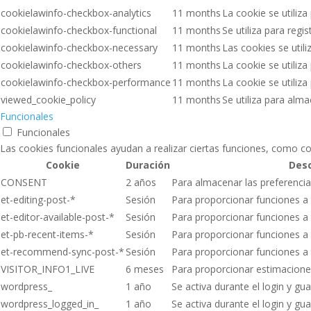
cookielawinfo-checkbox-analytics
11 months
La cookie se utiliza
cookielawinfo-checkbox-functional
11 months
Se utiliza para regi
cookielawinfo-checkbox-necessary
11 months
Las cookies se util
cookielawinfo-checkbox-others
11 months
La cookie se utiliz
cookielawinfo-checkbox-performance
11 months
La cookie se utiliz
viewed_cookie_policy
11 months
Se utiliza para alm
Funcionales
Funcionales
Las cookies funcionales ayudan a realizar ciertas funciones, como co
Cookie
Duración
Desc
CONSENT
2 años
Para almacenar las preferenci
et-editing-post-*
Sesión
Para proporcionar funciones a 
et-editor-available-post-*
Sesión
Para proporcionar funciones a 
et-pb-recent-items-*
Sesión
Para proporcionar funciones a 
et-recommend-sync-post-*
Sesión
Para proporcionar funciones a 
VISITOR_INFO1_LIVE
6 meses
Para proporcionar estimacione
wordpress_
1 año
Se activa durante el login y gua
wordpress_logged_in_
1 año
Se activa durante el login y gua