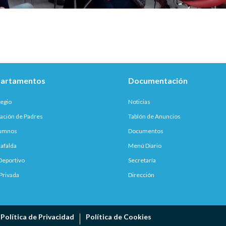
artamentos
Documentación
legio
Noticias
ación de Padres
Tablón de Anuncios
lumnos
Documentos
afalda
Menú Diario
Deportivo
Secretaría
Privada
Dirección
Política de Privacidad
Política de Cookies