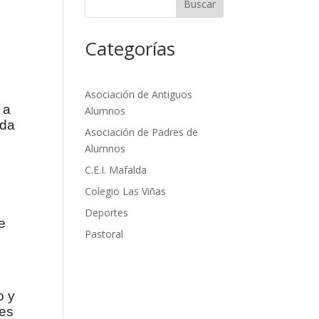
Buscar
Categorías
Asociación de Antiguos
 a
Alumnos
eda
Asociación de Padres de
Alumnos
C.E.I. Mafalda
Colegio Las Viñas
Deportes
e
Pastoral
o
o y
ses