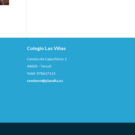
Colegio Las Viñas
Camino de Capuchinos 1
44003 – Teruel
Teléf: 978617115
semimen@planalfa.es