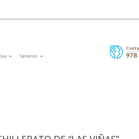
Conta
978
tiva
Servicios
HILLERATO DE “LAS VIÑAS”