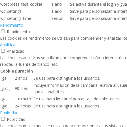
wordpress_test_cookie
1 año
Se activa durante el login y gua
wp-settings-
1 año
Sirve para personalizar la Inter
wp-settings-time-
Sesión
Sirve para personalizar la Inter
Rendimiento
Rendimiento
Las cookies de rendimiento se utilizan para comprender y analizar los
Analíticas
Analíticas
Las cookies analíticas se utilizan para comprender cómo interactúan 
rebote, la fuente de tráfico, etc.
Cookie
Duración
_ga
2 años
Se usa para distinguir a los usuarios.
Incluye información de la campaña relativa al usua
_gac_
90 días
que la inhabilites.
_gat
1 minuto
Se usa para limitar el porcentaje de solicitudes.
_gid
24 horas
Se usa para distinguir a los usuarios.
Publicidad
Publicidad
Las cookies publicitarias se utilizan para proporcionar a los visitante