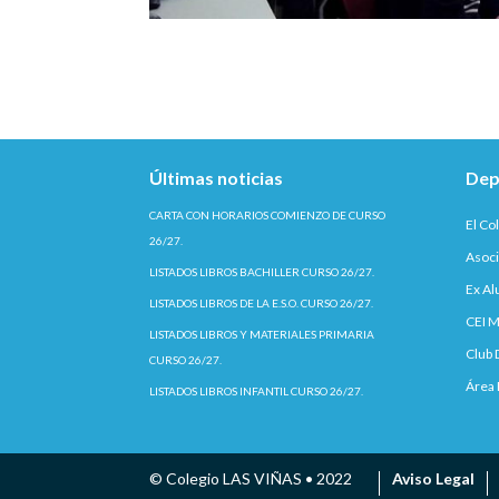
Últimas noticias
Dep
CARTA CON HORARIOS COMIENZO DE CURSO
El Co
26/27.
Asoci
LISTADOS LIBROS BACHILLER CURSO 26/27.
Ex A
LISTADOS LIBROS DE LA E.S.O. CURSO 26/27.
CEI M
LISTADOS LIBROS Y MATERIALES PRIMARIA
Club 
CURSO 26/27.
Área 
LISTADOS LIBROS INFANTIL CURSO 26/27.
© Colegio LAS VIÑAS • 2022
Aviso Legal