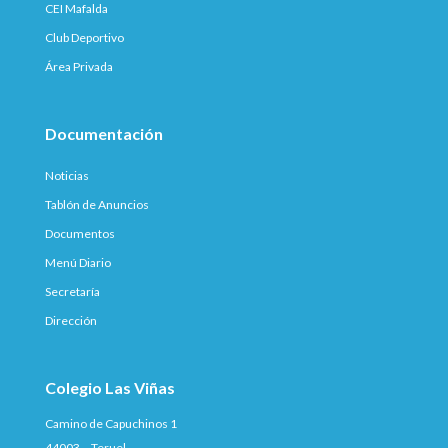
CEI Mafalda
Club Deportivo
Área Privada
Documentación
Noticias
Tablón de Anuncios
Documentos
Menú Diario
Secretaría
Dirección
Colegio Las Viñas
Camino de Capuchinos 1
44003 – Teruel