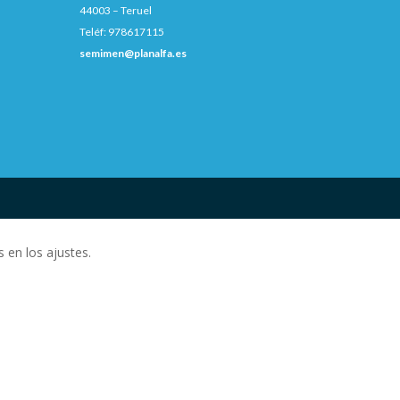
44003 – Teruel
Teléf: 978617115
semimen@planalfa.es
 en los ajustes.