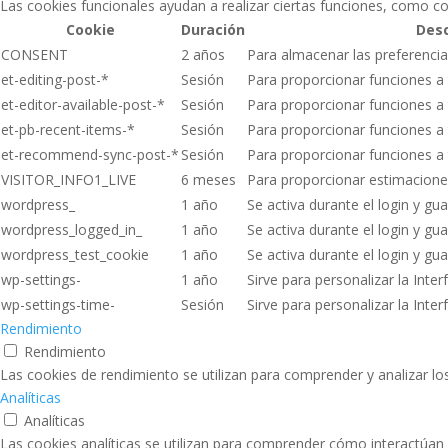
Las cookies funcionales ayudan a realizar ciertas funciones, como co
Cookie
Duración
Desc
CONSENT
2 años
Para almacenar las preferenci
et-editing-post-*
Sesión
Para proporcionar funciones a 
et-editor-available-post-*
Sesión
Para proporcionar funciones a 
et-pb-recent-items-*
Sesión
Para proporcionar funciones a 
et-recommend-sync-post-*
Sesión
Para proporcionar funciones a 
VISITOR_INFO1_LIVE
6 meses
Para proporcionar estimacione
wordpress_
1 año
Se activa durante el login y gua
wordpress_logged_in_
1 año
Se activa durante el login y gua
wordpress_test_cookie
1 año
Se activa durante el login y gua
wp-settings-
1 año
Sirve para personalizar la Inter
wp-settings-time-
Sesión
Sirve para personalizar la Inter
Rendimiento
Rendimiento
Las cookies de rendimiento se utilizan para comprender y analizar los
Analíticas
Analíticas
Las cookies analíticas se utilizan para comprender cómo interactúan 