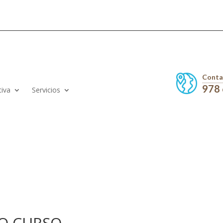
Conta
978
tiva
Servicios
O CURSO