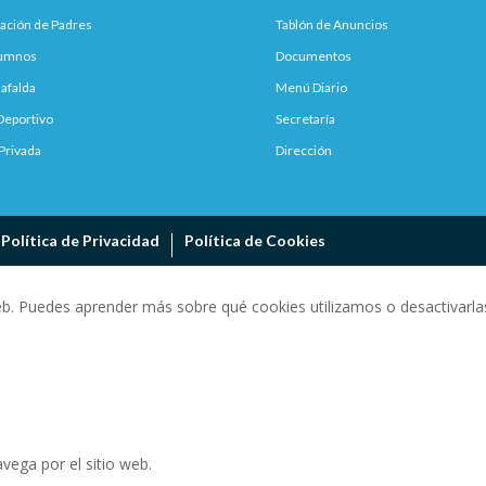
ación de Padres
Tablón de Anuncios
lumnos
Documentos
afalda
Menú Diario
Deportivo
Secretaría
Privada
Dirección
Política de Privacidad
Política de Cookies
eb. Puedes aprender más sobre qué cookies utilizamos o desactivarlas
vega por el sitio web.