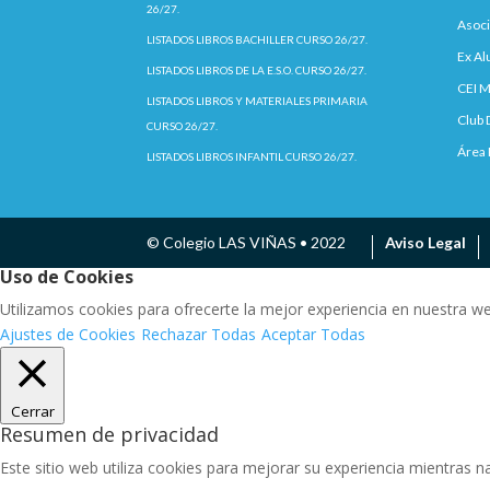
26/27.
Asoci
LISTADOS LIBROS BACHILLER CURSO 26/27.
Ex A
LISTADOS LIBROS DE LA E.S.O. CURSO 26/27.
CEI M
LISTADOS LIBROS Y MATERIALES PRIMARIA
Club 
CURSO 26/27.
Área 
LISTADOS LIBROS INFANTIL CURSO 26/27.
© Colegio LAS VIÑAS • 2022
Aviso Legal
Uso de Cookies
Utilizamos cookies para ofrecerte la mejor experiencia en nuestra w
Ajustes de Cookies
Rechazar Todas
Aceptar Todas
Cerrar
Resumen de privacidad
Este sitio web utiliza cookies para mejorar su experiencia mientras na