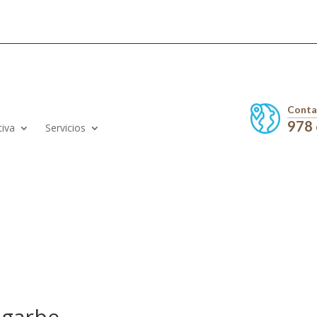
Conta
978
tiva
Servicios
lgarbe