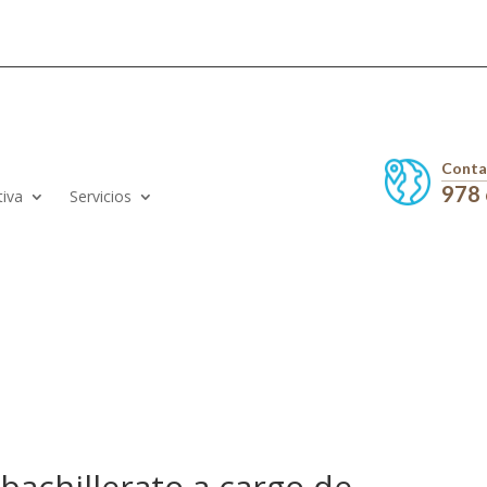
Conta
978
tiva
Servicios
bachillerato a cargo de