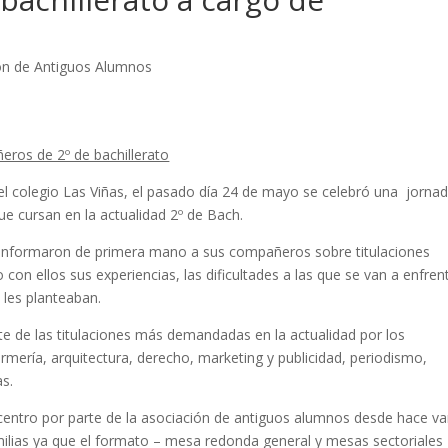
ón de Antiguos Alumnos
eros de 2º de bachillerato
el colegio Las Viñas, el pasado día 24 de mayo se celebró una jorna
que cursan en la actualidad 2º de Bach.
 informaron de primera mano a sus compañeros sobre titulaciones
con ellos sus experiencias, las dificultades a las que se van a enfren
 les planteaban.
te de las titulaciones más demandadas en la actualidad por los
rmería, arquitectura, derecho, marketing y publicidad, periodismo,
as.
l centro por parte de la asociación de antiguos alumnos desde hace va
milias ya que el formato – mesa redonda general y mesas sectoriales