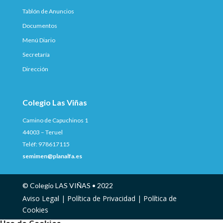
Tablón de Anuncios
Documentos
Menú Diario
Secretaría
Dirección
Colegio Las Viñas
Camino de Capuchinos 1
44003 – Teruel
Teléf: 978617115
semimen@planalfa.es
© Colegio LAS VIÑAS • 2022
Aviso Legal |
Política de Privacidad |
Política de
Cookies