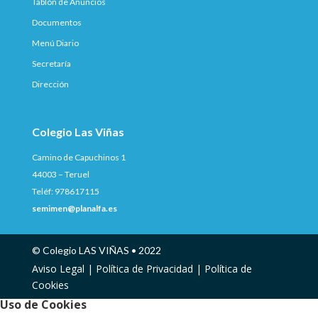
Tablón de Anuncios
Documentos
Menú Diario
Secretaría
Dirección
Colegio Las Viñas
Camino de Capuchinos 1
44003 – Teruel
Teléf: 978617115
semimen@planalfa.es
© Colegio LAS VIÑAS • 2022
Aviso Legal |
Política de Privacidad |
Política de
Cookies
Uso de Cookies