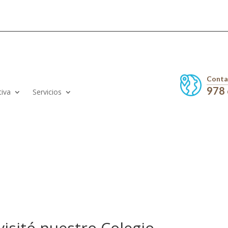
Conta
978
tiva
Servicios
 visitó nuestro Colegio