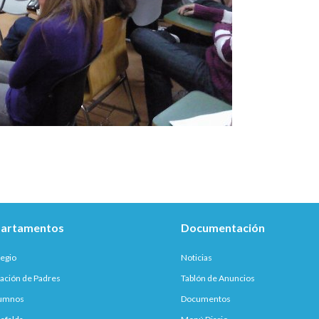
artamentos
Documentación
legio
Noticias
ación de Padres
Tablón de Anuncios
lumnos
Documentos