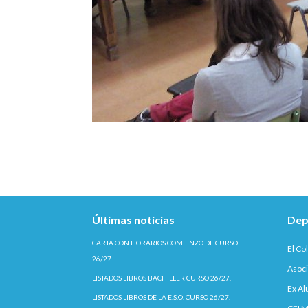
Últimas noticias
Dep
CARTA CON HORARIOS COMIENZO DE CURSO
El Co
26/27.
Asoci
LISTADOS LIBROS BACHILLER CURSO 26/27.
Ex A
LISTADOS LIBROS DE LA E.S.O. CURSO 26/27.