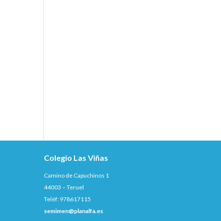
Colegio Las Viñas
Camino de Capuchinos 1
44003 – Teruel
Teléf: 978617115
semimen@planalfa.es