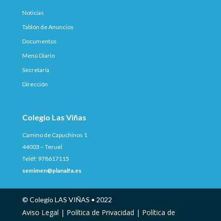
Noticias
Tablón de Anuncios
Documentos
Menú Diario
Secretaría
Dirección
Colegio Las Viñas
Camino de Capuchinos 1
44003 – Teruel
Teléf: 978617115
semimen@planalfa.es
© Colegio LAS VIÑAS • 2022
Aviso Legal |
Política de Privacidad |
Política de